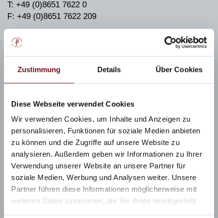
T: +49 (0)8651 7622 0
F: +49 (0)8651 7622 209
E: info@rupertustherme.de
Familienbad
Zustimmung
Details
Über Cookies
Eingang Paepkestraße
D-83435 Bad Reichenhall
Diese Webseite verwendet Cookies
T: +49 (0)8651 7622 0
Wir verwenden Cookies, um Inhalte und Anzeigen zu
F: +49 (0)8651 7622 209
personalisieren, Funktionen für soziale Medien anbieten
E: info@rupertustherme.de
zu können und die Zugriffe auf unsere Website zu
analysieren. Außerdem geben wir Informationen zu Ihrer
Verwendung unserer Website an unsere Partner für
soziale Medien, Werbung und Analysen weiter. Unsere
Wellnesstag Bayern
Partner führen diese Informationen möglicherweise mit
Therme Bayern
weiteren Daten zusammen, die Sie ihnen bereitgestellt
Wellness Berchtesgadener Land
haben oder die sie im Rahmen Ihrer Nutzung der Dienste