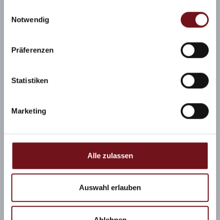
Bad Reichenhall
gesammelt haben.
Einwilligungsauswahl
Partnerbetriebe
Notwendig
Presse
Präferenzen
Jobs
Impressum
Statistiken
AGB
Datenschutz
Marketing
Newsletter
Erklärung zur Barrierefreiheit
Alle zulassen
Auswahl erlauben
Ablehnen