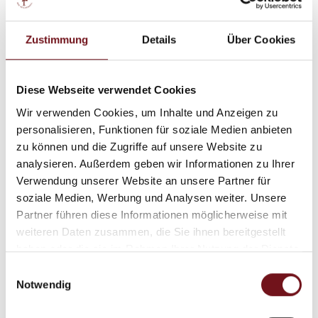
Virtueller 3D-Rundgang
Zustimmung
Details
Über Cookies
Therme + Sauna + Wellness
Diese Webseite verwendet Cookies
Wir verwenden Cookies, um Inhalte und Anzeigen zu
Edel und modern ist das Ambiente im WellnessCenter.
personalisieren, Funktionen für soziale Medien anbieten
Es erstreckt sich über verschiedene
zu können und die Zugriffe auf unsere Website zu
Behandlungsräume, eine Ruhelounge und den
analysieren. Außerdem geben wir Informationen zu Ihrer
Empfangsbereich. Mit AlpenWellness wird Ihr Aufenthalt
Verwendung unserer Website an unsere Partner für
zum einmaligen Erlebnis.
Wählen Sie entsprechend
soziale Medien, Werbung und Analysen weiter. Unsere
Ihrer individuellen Bedürfnissen zwischen
Partner führen diese Informationen möglicherweise mit
aktivierenden, entspannenden oder ausgleichenden
weiteren Daten zusammen, die Sie ihnen bereitgestellt
Wellnessbehandlungen aus.
haben oder die sie im Rahmen Ihrer Nutzung der Dienste
gesammelt haben.
Unser qualifiziertes Fachpersonal berät Sie gerne.
Einwilligungsauswahl
Notwendig