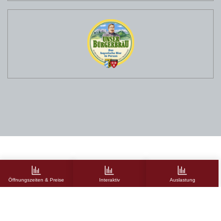
Preise
:
Therme
Webcam
Familienbad
Öffnungszeiten & Preise
Interaktiv
Auslastung
Mediathek
Fitness
360°
Panorama
Keine