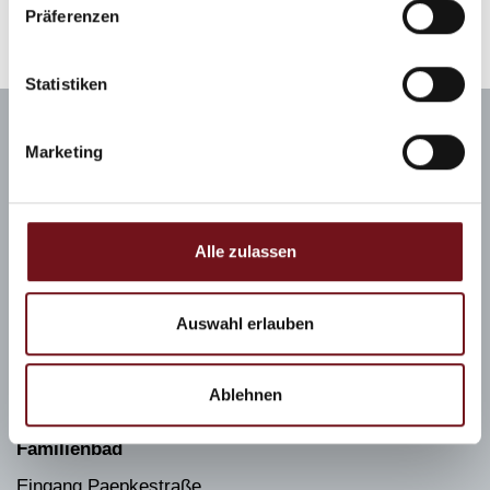
Präferenzen
Statistiken
Marketing
Therme
Eingang Friedrich-Ebert-Allee 21
Alle zulassen
D-83435 Bad Reichenhall
T: +49 (0)8651 7622 0
Auswahl erlauben
F: +49 (0)8651 7622 209
E: info@rupertustherme.de
Ablehnen
Familienbad
Eingang Paepkestraße