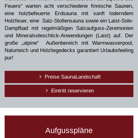
Feuers“ warten acht verschiedene finnische Saunen,
eine holzbefeuerte Erdsauna mit sanft loderndem
Holzfeuer, eine Salz-Stollensauna sowie ein Laist-Sole-
Dampfbad mit regelmäßigen Salzaufguss-Zeremonien
und Mineralsoleschlick-Anwendungen (Laist) auf. Der
Virtueller 3D-Rundgang
große „alpine“ Außenbereich mit Warmwasserpool,
Naturteich und Holzliegedecks garantiert Urlaubsfeeling
pur!
Preise SaunaLandschaft
Eintritt reservieren
Virtueller 3D-Rundgang
Aufgusspläne