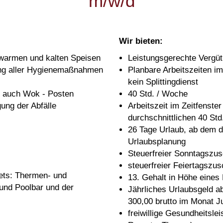
m/w/d
Wir bieten:
 warmen und kalten Speisen
Leistungsgerechte Vergü
ung aller Hygienemaßnahmen
Planbare Arbeitszeiten i
kein Splittingdienst
s auch Wok - Posten
40 Std. / Woche
ung der Abfälle
Arbeitszeit im Zeitfenster
durchschnittlichen 40 St
26 Tage Urlaub, ab dem dr
Urlaubsplanung
Steuerfreier Sonntagszu
steuerfreier Feiertagszu
ets: Thermen- und
13. Gehalt in Höhe eines
und Poolbar und der
Jährliches Urlaubsgeld a
300,00 brutto im Monat Ju
freiwillige Gesundheitsle