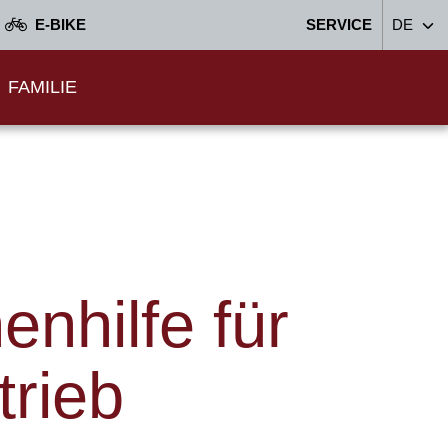
E-BIKE
SERVICE
DE
FAMILIE
enhilfe für
rieb