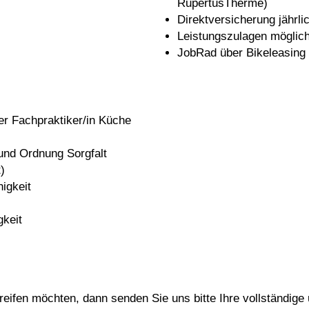
RupertusTherme)
Direktversicherung jährli
Leistungszulagen möglic
JobRad über Bikeleasing
er Fachpraktiker/in Küche
und Ordnung Sorgfalt
)
igkeit
keit
reifen möchten, dann senden Sie uns bitte Ihre vollständig